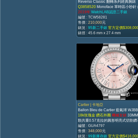
Reverso Classic 翻轉系列經典腕錶
Q3858520
Monoface 單時區小秒針
2019年
WatchLAB認證二手錶
編號 : TCW58281
售價 :
210,000
元
錶況 :
95新二手錶
官方定價$308,00
錶徑 : 45.6 mm x 27.4 mm
Cartier | 卡地亞
Ballon Bleu de Cartier 藍氣球 WJB
18k玫瑰金 鑽石外圈
機械女錶
33MM
顆共重0.57克拉的圓形明亮式切割鑽
編號 : GUA4797
售價 :
348,000
元
錶況 :
99新庫存錶
官方定價$416,00