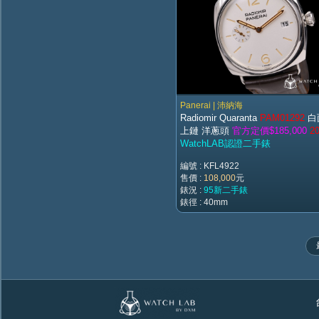
Panerai | 沛納海
Radiomir Quaranta
PAM01292
白
上鏈 洋蔥頭
官方定價$185,000
2
WatchLAB認證二手錶
編號 : KFL4922
售價 :
108,000
元
錶況 :
95新二手錶
錶徑 : 40mm
台北市萬華區