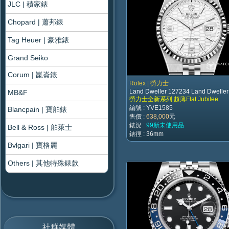
JLC | 積家錶
Chopard | 蕭邦錶
Tag Heuer | 豪雅錶
Grand Seiko
Corum | 崑崙錶
Rolex | 勞力士
Land Dweller 127234 Land Dwelle
MB&F
勞力士全新系列 超薄Flat Jubilee
編號 : YVE1585
Blancpain | 寶舶錶
售價 :
638,000
元
錶況 :
99新未使用品
Bell & Ross | 舶萊士
錶徑 : 36mm
Bvlgari | 寶格麗
Others | 其他特殊錶款
社群媒體