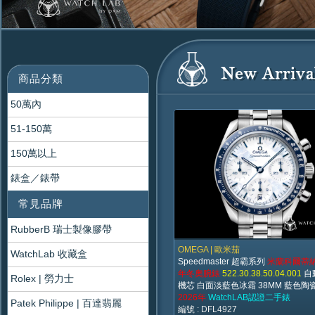
商品分類
50萬內
51-150萬
150萬以上
錶盒／錶帶
常見品牌
RubberB 瑞士製像膠帶
OMEGA | 歐米茄
WatchLab 收藏盒
Speedmaster 超霸系列
米蘭科爾蒂納
年冬奧腕錶
522.30.38.50.04.001
自
Rolex | 勞力士
機芯 白面淡藍色冰霜 38MM 藍色陶
2026年
WatchLAB認證二手錶
Patek Philippe | 百達翡麗
編號 : DFL4927