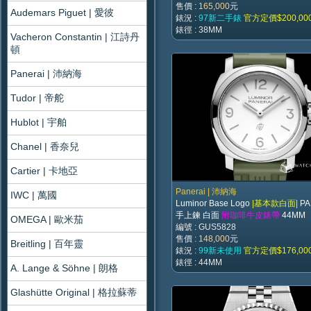
售價 :
165,000
元
Audemars Piguet | 愛彼
錶況 :
97新二手錶
官方定價$200,00
錶徑 : 38MM
Vacheron Constantin | 江詩丹
頓
Panerai | 沛納海
Tudor | 帝舵
Hublot | 宇舶
Chanel | 香奈兒
Cartier | 卡地亞
Panerai | 沛納海
IWC | 萬國
Luminor Base Logo
|基本款白面|
PA
手上鍊 白面
附咖啡牛皮錶帶
44MM
OMEGA | 歐米茄
編號 : GUS5828
售價 :
148,000
元
Breitling | 百年靈
錶況 :
99新未使用
官方定價$176,00
錶徑 : 44MM
A. Lange & Söhne | 朗格
Glashütte Original | 格拉蘇蒂