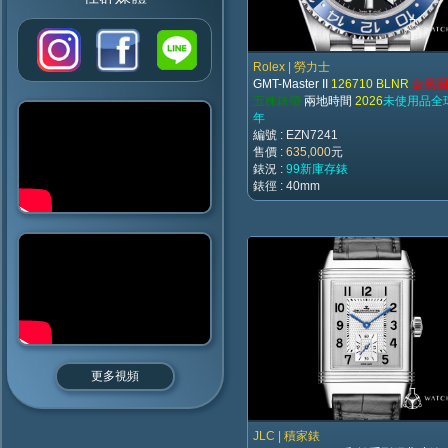
Rolex | 勞力士
GMT-Master II
126710 BLNR
藍黑圈
五株錶帶
兩地時間
2026
未使用品全
年
編號 : EZN7241
售價 :
635,000
元
錶況 :
99新庫存錶
錶徑 : 40mm
更多視頻
JLC | 積家錶