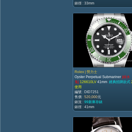
錶徑 : 33mm
Rolex | 勞力士
Oyster Perpetual Submariner
|綠水
鬼|
126610LV
41mm
經典招牌款式
使用
編號 : DID7251
售價 :
520,000
元
錶況 :
99新庫存錶
錶徑 : 41mm