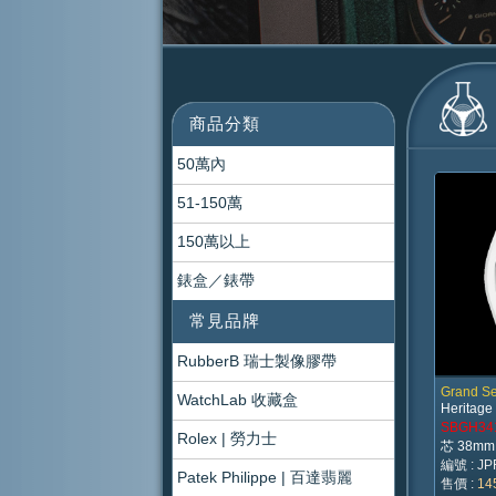
商品分類
50萬內
51-150萬
150萬以上
錶盒／錶帶
常見品牌
RubberB 瑞士製像膠帶
Grand Se
WatchLab 收藏盒
Heritage
SBGH34
Rolex | 勞力士
芯 38m
編號 : JP
Patek Philippe | 百達翡麗
售價 :
14