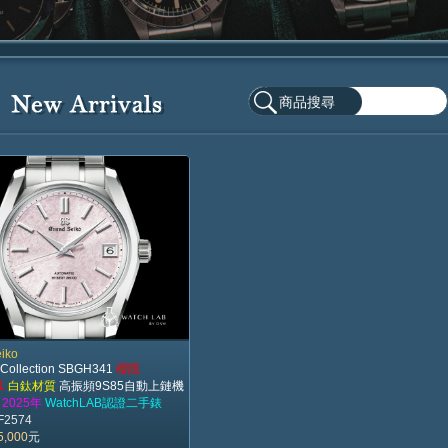
搜尋
iko
 Collection SBGH341
櫻隱
1
白鈦材質
高振頻9S85自動上鏈機
m
2025年
WatchLAB認證二手錶
F2574
5,000
元