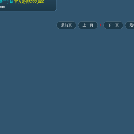
8新二手錶
官方定價$222,000
8mm
最前頁
上一頁
1
下一頁
最