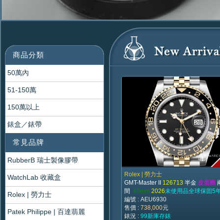
商品分類
50萬內
51-150萬
150萬以上
錶盒／錶帶
常見品牌
RubberB 瑞士製像膠帶
Rolex | 勞力士
WatchLab 收藏盒
GMT-Master II
126713
半金
皮蛋圈
間
40mm
2026
未使用品全球保固5
Rolex | 勞力士
編號 : AEU6930
售價 :
738,000
元
Patek Philippe | 百達翡麗
錶況 :
99新庫存錶