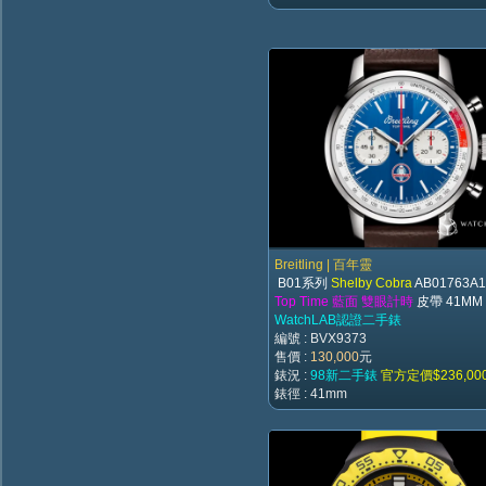
Breitling | 百年靈
B01系列
Shelby Cobra
AB01763A
Top Time 藍面 雙眼計時
皮帶 41MM 
WatchLAB認證二手錶
編號 : BVX9373
售價 :
130,000
元
錶況 :
98新二手錶
官方定價$236,00
錶徑 : 41mm