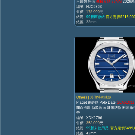
不鏽鋼 粉面
機械女錶 33MM
2026
編號 : NJC9363
售價 :
175,000
元
錶況 :
99新庫存錶
官方定價$216,00
錶徑 : 33mm
Others | 其他特殊錶款
Piaget 伯爵錶 Polo Date
G0A5103
閒百搭款 新款藍面 鏈帶錶款 附原廠
帶
編號 : XDK1796
售價 :
358,000
元
錶況 :
99新未使用品
官方定價$499,
錶徑 : 42mm