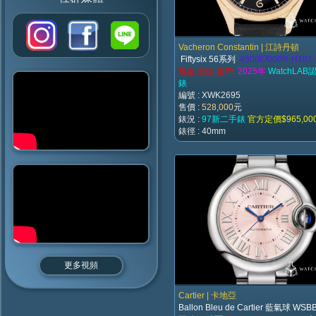
Vacheron Constantin | 江詩丹頓
Fiftysix 56系列
4600E/000R-H101
瑰金
黑面 皮帶
2025年
WatchLA
錶
編號 : XWK2695
售價 :
528,000
元
錶況 :
97新二手錶
官方定價$965,00
錶徑 : 40mm
更多視頻
Cartier | 卡地亞
Ballon Bleu de Cartier 藍氣球 WSB