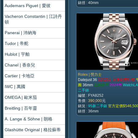
錶徑 : 40mm
Audemars Piguet | 愛彼
Vacheron Constantin | 江詩丹
頓
Panerai | 沛納海
Tudor | 帝舵
Hublot | 宇舶
Chanel | 香奈兒
Rolex | 勞力士
Cartier | 卡地亞
Datejust 36
126201 灰面刻度時標
圈
36mm
五株錶帶
2024年
WatchL
IWC | 萬國
二手錶
編號 : FYA8252
OMEGA | 歐米茄
售價 :
390,000
元
錶況 :
95新二手錶
官方定價$546,50
Breitling | 百年靈
錶徑 : 36mm
A. Lange & Söhne | 朗格
Glashütte Original | 格拉蘇蒂