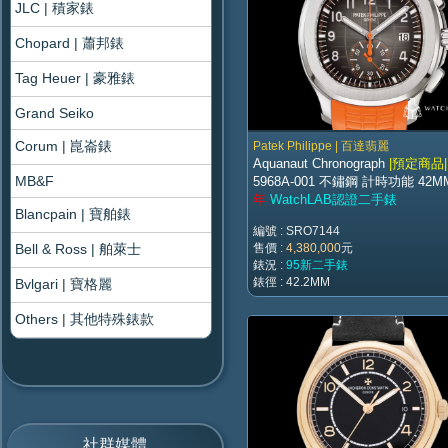
JLC | 積家錶
Chopard | 蕭邦錶
Tag Heuer | 豪雅錶
Grand Seiko
Corum | 崑崙錶
Patek Philippe | 百達翡麗
Aquanaut Chronograph
|預定商品|
MB&F
5968A-001 不鏽鋼 計時功能 42M
年
WatchLAB認證二手錶
Blancpain | 寶舶錶
編號 : SRO7144
Bell & Ross | 舶萊士
售價 :
4,380,000
元
錶況 :
95新二手錶
錶徑 : 42.2MM
Bvlgari | 寶格麗
Others | 其他特殊錶款
社群媒體