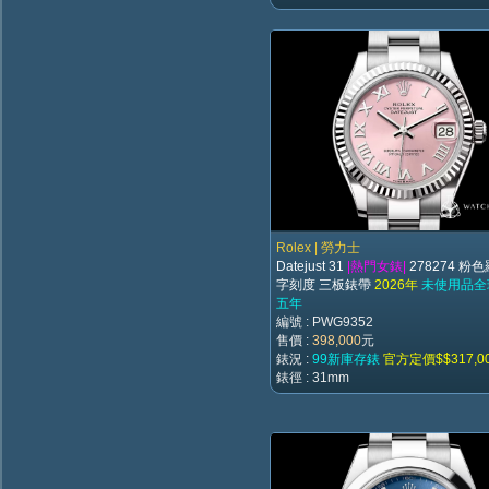
Rolex | 勞力士
Datejust 31
|熱門女錶|
278274 粉
字刻度 三板錶帶
2026年
未使用品全
五年
編號 : PWG9352
售價 :
398,000
元
錶況 :
99新庫存錶
官方定價$$317,0
錶徑 : 31mm