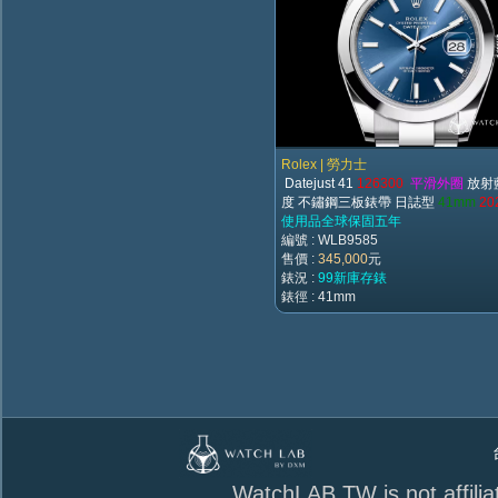
Rolex | 勞力士
Datejust 41
126300
平滑外圈
放射
度
不鏽鋼三板錶帶 日誌型
41mm
2
使用品全球保固五年
編號 : WLB9585
售價 :
345,000
元
錶況 :
99新庫存錶
錶徑 : 41mm
台北市萬華區
WatchLAB TW is not affili