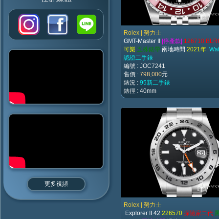
Rolex | 勞力士
GMT-Master II
|停產款|
126710 BL
可樂
五株錶帶
兩地時間
2021年
Wa
認證二手錶
編號 : JOC7241
售價 :
798,000
元
錶況 :
95新二手錶
錶徑 : 40mm
更多視頻
Rolex | 勞力士
Explorer II 42
226570
探險家二代