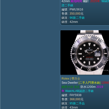
42mm
兩地時間
橘針
2025年
Watc
證二手錶
編號 : PWU3616
售價 :
350,000
元
錶況 :
96新二手錶
錶徑 : 42mm
Rolex | 勞力士
Sea Dweller
|二手入門潛水錶|
1266
鋼潛水錶 海史
防水1200m
2019
年
WatchLAB認證二手錶
編號 : FAY5938
售價 :
368,000
元
錶況 :
95新二手品
錶徑 : 43mm