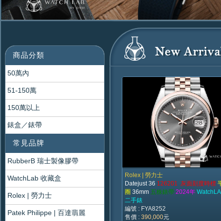
商品分類
50萬內
51-150萬
150萬以上
錶盒／錶帶
常見品牌
RubberB 瑞士製像膠帶
Rolex | 勞力士
WatchLab 收藏盒
Datejust 36
126201 灰面刻度時標
圈
36mm
五株錶帶
2024年
WatchL
Rolex | 勞力士
二手錶
編號 : FYA8252
Patek Philippe | 百達翡麗
售價 :
390,000
元