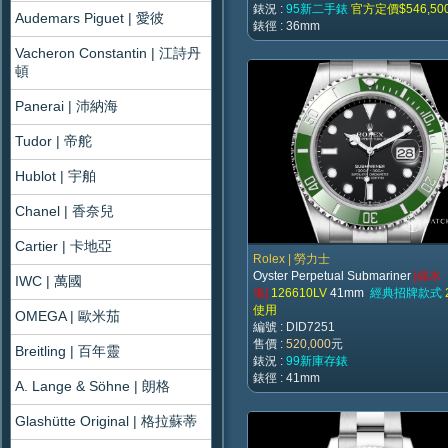
錶況 :
95新二手錶
官方定價$546,50
Audemars Piguet | 愛彼
錶徑 : 36mm
Vacheron Constantin | 江詩丹
頓
Panerai | 沛納海
Tudor | 帝舵
Hublot | 宇舶
Chanel | 香奈兒
Cartier | 卡地亞
Rolex | 勞力士
Oyster Perpetual Submariner
|綠水
IWC | 萬國
鬼|
126610LV
41mm
經典招牌款式
使用
OMEGA | 歐米茄
編號 : DID7251
售價 :
520,000
元
Breitling | 百年靈
錶況 :
99新庫存錶
錶徑 : 41mm
A. Lange & Söhne | 朗格
Glashütte Original | 格拉蘇蒂