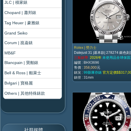
JLC | 積家錶
Chopard | 蕭邦錶
Tag Heuer | 豪雅錶
Grand Seiko
Corum | 崑崙錶
Rolex | 勞力士
MB&F
Datejust 31 |基本款| 278274 銀
三板錶帶
2026年
未使用品全球保固
Blancpain | 寶舶錶
編號 : BHX3696
售價 :
358,000
元
Bell & Ross | 舶萊士
錶況 :
99新庫存錶
官方定價$$317,0
錶徑 : 31mm
Bvlgari | 寶格麗
Others | 其他特殊錶款
社群媒體