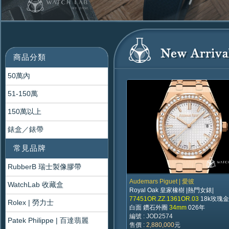
商品分類
50萬內
51-150萬
150萬以上
錶盒／錶帶
常見品牌
RubberB 瑞士製像膠帶
Audemars Piguet | 愛彼
WatchLab 收藏盒
Royal Oak 皇家橡樹 |熱門女錶|
77451OR.ZZ.1361OR.03
18k玫瑰金
Rolex | 勞力士
白面 鑽石外圈
34mm
026年
編號 : JOD2574
Patek Philippe | 百達翡麗
售價 :
2,880,000
元