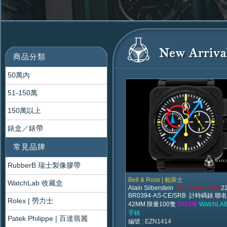
商品分類
50萬內
51-150萬
150萬以上
錶盒／錶帶
常見品牌
RubberB 瑞士製像膠帶
Bell & Ross | 舶萊士
WatchLab 收藏盒
Alain Silberstein
BR 03-94 Krono
2
BR0394-AS-CE/SRB 計時碼錶 聯
Rolex | 勞力士
42MM 限量100隻
2023年
WatchL
手錶
Patek Philippe | 百達翡麗
編號 : EZN1414