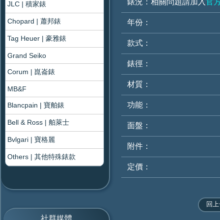
錶況：
相關問題請加入
官方
JLC | 積家錶
Chopard | 蕭邦錶
年份：
Tag Heuer | 豪雅錶
款式：
Grand Seiko
錶徑：
Corum | 崑崙錶
材質：
MB&F
功能：
Blancpain | 寶舶錶
Bell & Ross | 舶萊士
面盤：
Bvlgari | 寶格麗
附件：
Others | 其他特殊錶款
定價：
社群媒體