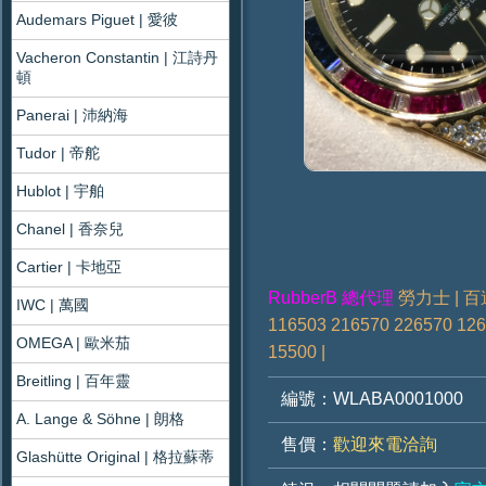
Audemars Piguet | 愛彼
Vacheron Constantin | 江詩丹
頓
Panerai | 沛納海
Tudor | 帝舵
Hublot | 宇舶
Chanel | 香奈兒
Cartier | 卡地亞
RubberB 總代理
勞力士 | 百達
IWC | 萬國
116503 216570 226570 126
OMEGA | 歐米茄
15500 |
Breitling | 百年靈
編號：
WLABA0001000
A. Lange & Söhne | 朗格
售價：
歡迎來電洽詢
Glashütte Original | 格拉蘇蒂