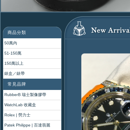
商品分類
50萬內
51-150萬
150萬以上
錶盒／錶帶
常見品牌
RubberB 瑞士製像膠帶
WatchLab 收藏盒
Rolex | 勞力士
Patek Philippe | 百達翡麗